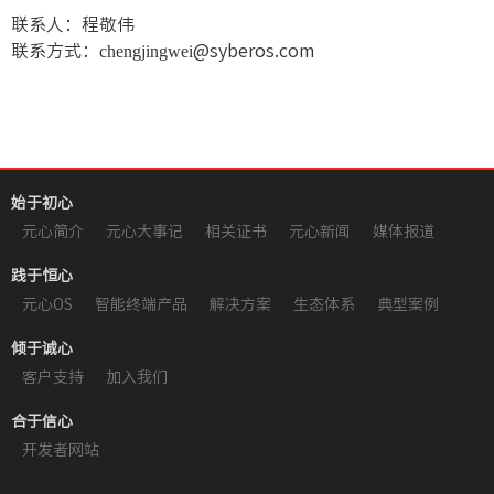
联系人：程敬伟
联系方式：
chengjingwei
@syberos.com
始于初心
元心简介
元心大事记
相关证书
元心新闻
媒体报道
践于恒心
元心OS
智能终端产品
解决方案
生态体系
典型案例
倾于诚心
客户支持
加入我们
合于信心
开发者网站