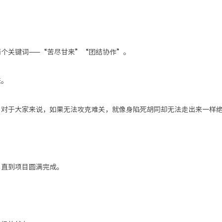
个关键词——
“苦尽甘来”“团结协作”。
来。
。对于大家来说，如果无法攻克难关，就像身陷死胡同却无法走出来一样
，直到项目圆满完成。