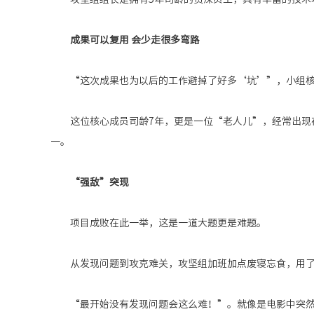
成果可以复用
会少走很多弯路
“这次成果也为以后的工作避掉了好多‘坑’”
，小组
这位核心成员司龄
7年，
更
是一位
“老人儿”，经常出现
一。
“强敌”突现
项目成败在此一举，这是一道大题更是难题。
从发现问题到攻克难关，攻坚组加班加点
废寝忘食
，用
“最开始没有发现问题会这么难！”。就像是电影中突