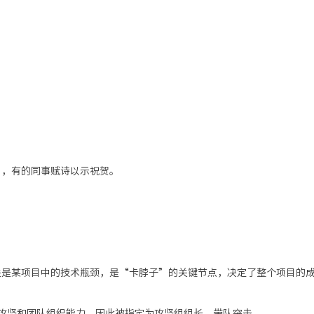
”，有的同事赋诗以示祝贺。
关是某项目中的技术瓶颈，是
“卡脖子”的关键节点，决定了整个项目的
攻坚和团队
组织能力，因此
被
指定为
攻坚组组长，带队突击。