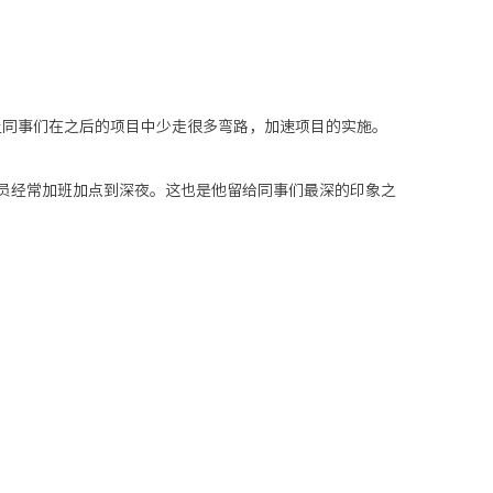
让同事们在之后的
项目中
少走很多弯路，
加速
项目
的实施
。
员
经常加班加点到深夜。这也是他留给同事们最深的印象之
。