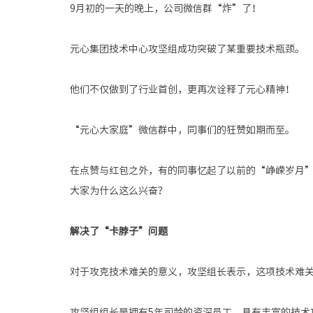
9月初的一天的晚上，公司微信群“炸”了！
元心集团技术中心
攻坚组成功突破了
某重要技术瓶颈
。
他们不仅做到了行业首创，更再次诠释了元心精神！
“元心大家庭”微信群中，同事们的狂赞如期而至。
在点赞与红包之外，有的同事忆起了以前的
“峥嵘岁月
大家为什么这么兴奋？
解决了
“卡脖子”问题
对于攻克技术难关的意义，攻坚组长表示，这项技术难
攻坚组组长
是拥有
5年
司龄的资深
员工
，具有
丰富的技术