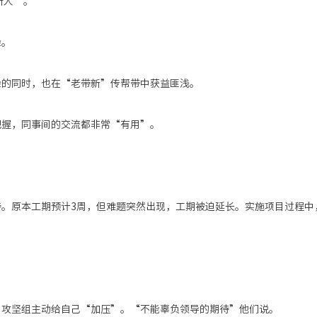
新人”。
验。
验
的同时
，
也在
“老带新”
传帮带中
获益匪浅。
把握，同事间的交流都非常
“有用”。
持
。原本工期预计
3周，但难题突然出现，工期被迫延长。实施项目过程中
，攻坚组主动给自己
“加压”。“不能辜负领导的期待”他们说。