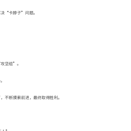
解决
“卡脖子”问题。
“攻坚组”。
一
。
下，不断摸索前进，最终取得胜利。