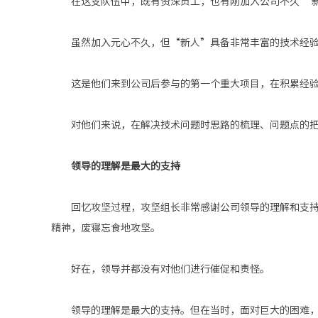
在这支队伍中，既有资深员工，也有刚加入公司不久
“
虽然加入元心不久，但“新人”具备非常丰富的技术经
这是
他们
来到公司后参与的第一个重大项目，
在
积累经
对他们来说，在解决技术问题时思路的梳理、问题点的
领导的理解是最大的支持
回忆攻坚过程，攻坚组长
非常感谢公司领导的理解和支
精神，废寝忘食地攻坚。
好在，
领导并
都没有对他们进行催促和责怪。
领导的理解是最大的支持。但在当时，面对巨大的困难