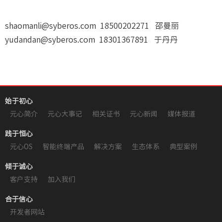
shaomanli@syberos.com 18500202271 邵曼丽
yudandan@syberos.com 18301367891 于丹丹
始于初心
元心简介
元心大事记
相关证书
元心新闻
媒体报道
践于恒心
元心OS
智能终端产品
解决方案
生态体系
典型案例
倾于诚心
客户支持
加入我们
合于信心
开发者网站